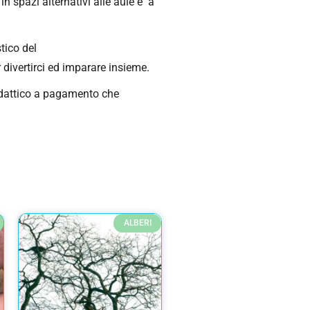
 spazi alternativi alle aule e a
tico del
divertirci ed imparare insieme.
didattico a pagamento che
ALBERI