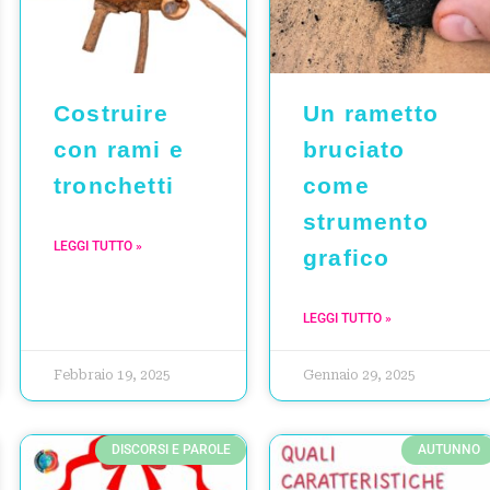
Costruire
Un rametto
con rami e
bruciato
tronchetti
come
strumento
LEGGI TUTTO »
grafico
LEGGI TUTTO »
Febbraio 19, 2025
Gennaio 29, 2025
DISCORSI E PAROLE
AUTUNNO