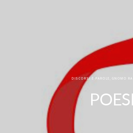
DISCORSI E PAROLE
,
GNOMO RA
POES