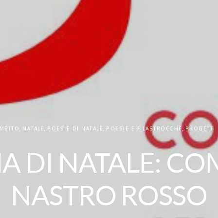
METTO
,
NATALE
,
POESIE DI NATALE
,
POESIE E FILASTROCCHE
,
PROGETTI 
IA DI NATALE: CO
NASTRO ROSSO