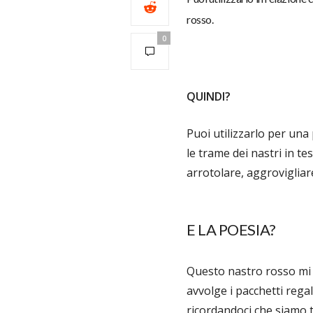
rosso.
0
QUINDI?
Puoi utilizzarlo per una
le trame dei nastri in t
arrotolare, aggroviglia
E LA POESIA?
Questo nastro rosso mi 
avvolge i pacchetti rega
ricordandoci che siamo tu