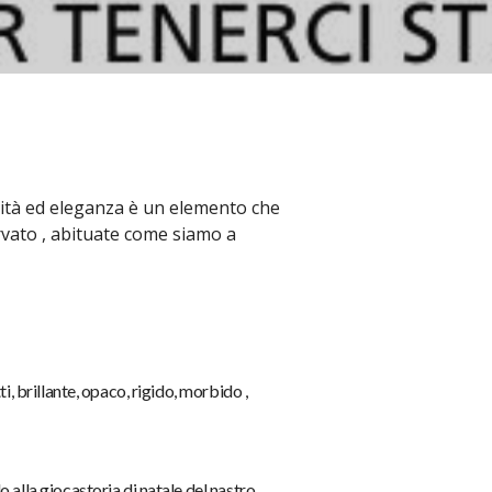
cità ed eleganza
è un elemento che
rvato , abituate come siamo a
ti, brillante, opaco, rigido, morbido ,
lo alla giocastoria di natale del nastro