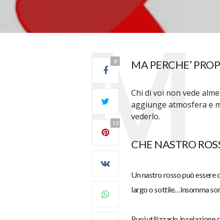
0
MA PERCHE’ PRO
Chi di voi non vede alme
aggiunge atmosfera e ma
vederlo.
12
CHE NASTRO ROS
Un nastro rosso può essere di t
largo o sottile…
insomma sono
Puoi utilizzarlo in relazione 