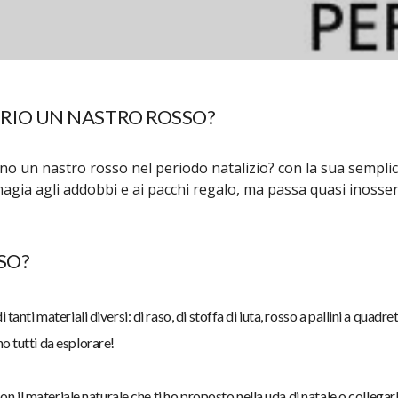
PRIO UN NASTRO ROSSO?
no un nastro rosso nel periodo natalizio? con la sua sempli
gia agli addobbi e ai pacchi regalo, ma passa quasi inosse
SO?
anti materiali diversi: di raso, di stoffa di iuta, rosso a pallini a quadret
 tutti da esplorare!
con il materiale naturale che ti ho proposto nella uda di natale o collegar