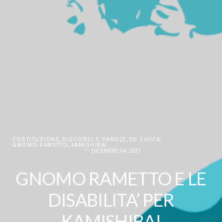
COSTITUZIONE
,
DISCORSI E PAROLE
,
ED.CIVICA
,
GNOMO RAMETTO
,
KAMISHIBAI
DICEMBRE 04, 2021
GNOMO RAMETTO E LE
DISABILITA’ PER
KAMISHIBAI