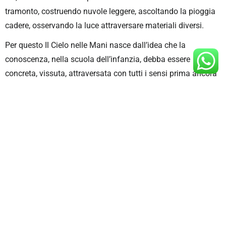
tramonto, costruendo nuvole leggere, ascoltando la pioggia
cadere, osservando la luce attraversare materiali diversi.
Per questo Il Cielo nelle Mani nasce dall’idea che la
conoscenza, nella scuola dell’infanzia, debba essere
concreta, vissuta, attraversata con tutti i sensi prima ancora
che spiegata.
INNOVAZIONE INFANZIA di
TERZI FRANCESCA
P.IVA: 04576780169
CODICE FISCALE: TRZFNC80L64C618A
INDIRIZZO: VIA DON ULTIMO MANGORA