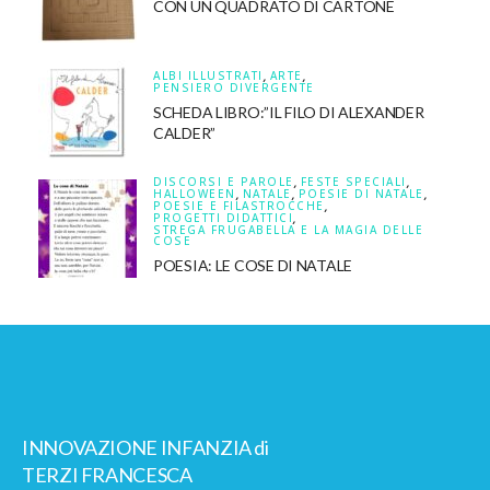
CON UN QUADRATO DI CARTONE
ALBI ILLUSTRATI
,
ARTE
,
PENSIERO DIVERGENTE
SCHEDA LIBRO:”IL FILO DI ALEXANDER
CALDER”
DISCORSI E PAROLE
,
FESTE SPECIALI
,
HALLOWEEN
,
NATALE
,
POESIE DI NATALE
,
POESIE E FILASTROCCHE
,
PROGETTI DIDATTICI
,
STREGA FRUGABELLA E LA MAGIA DELLE
COSE
POESIA: LE COSE DI NATALE
INNOVAZIONE INFANZIA di
TERZI FRANCESCA