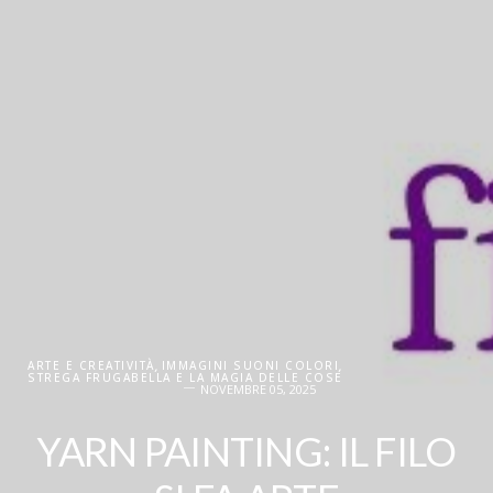
ARTE E CREATIVITÀ
,
IMMAGINI SUONI COLORI
,
STREGA FRUGABELLA E LA MAGIA DELLE COSE
NOVEMBRE 05, 2025
YARN PAINTING: IL FILO