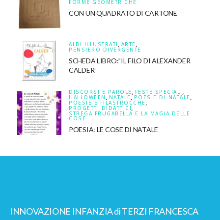
FORME GEOMETRICHE
CON UN QUADRATO DI CARTONE
ALBI ILLUSTRATI
,
ARTE
,
PENSIERO DIVERGENTE
SCHEDA LIBRO:”IL FILO DI ALEXANDER
CALDER”
DISCORSI E PAROLE
,
FESTE SPECIALI
,
HALLOWEEN
,
NATALE
,
POESIE DI NATALE
,
POESIE E FILASTROCCHE
,
PROGETTI DIDATTICI
,
STREGA FRUGABELLA E LA MAGIA DELLE
COSE
POESIA: LE COSE DI NATALE
INNOVAZIONE INFANZIA di TERZI FRANCESCA