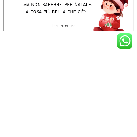
PREVIOUS ARTICLE
YARN PAINTING: IL FILO SI FA ARTE
NEXT ARTICLE
SCHEDA LIBRO:"IL FILO DI ALEXANDER CALDER"
0
79
0