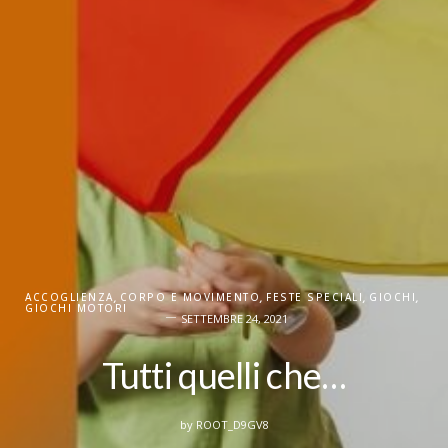
ACCOGLIENZA
,
CORPO E MOVIMENTO
,
FESTE SPECIALI
,
GIOCHI
,
GIOCHI MOTORI
SETTEMBRE 24, 2021
Tutti quelli che…
by
ROOT_D9GV8