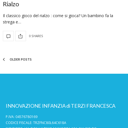
Rialzo
Il classico gioco del rialzo : come si gioca? Un bambino fa la
strega e…
0 SHARES
OLDER POSTS
INNOVAZIONE INFANZIA di TERZI FRANCESCA
P.IVA: 04576780169
CODICE FISCALE: TRZFNC80L64C618A