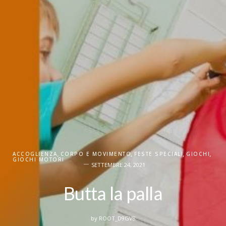
ACCOGLIENZA
,
CORPO E MOVIMENTO
,
FESTE SPECIALI
,
GIOCHI
,
GIOCHI MOTORI
SETTEMBRE 24, 2021
Butta la palla
by
ROOT_D9GV8