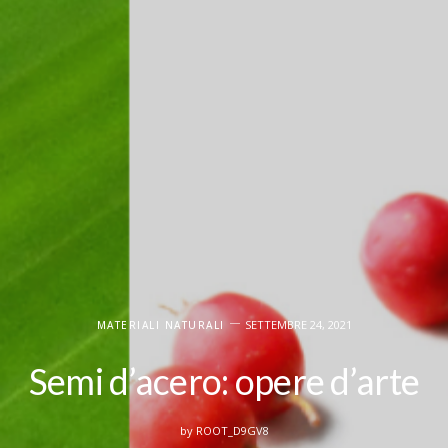
SETTEMBRE 24, 2021
MATERIALI NATURALI
Semi d’acero: opere d’arte
by
ROOT_D9GV8