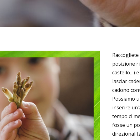
Raccogliete 
posizione r
castello…) 
lasciar cad
cadono cont
Possiamo ut
inserire un’
tempo ci met
fosse un po’
direzionalit