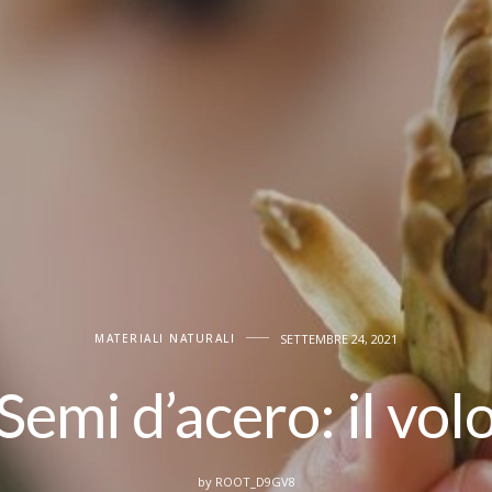
SETTEMBRE 24, 2021
MATERIALI NATURALI
Semi d’acero: il vol
by
ROOT_D9GV8