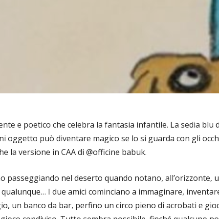
ente e poetico che celebra la fantasia infantile. La sedia blu
gni oggetto può diventare magico se lo si guarda con gli occh
e la versione in CAA di @officine babuk.
o passeggiando nel deserto quando notano, all’orizzonte, u
 qualunque… I due amici cominciano a immaginare, inventare,
gio, un banco da bar, perfino un circo pieno di acrobati e gi