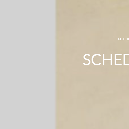
ALBI 
SCHED