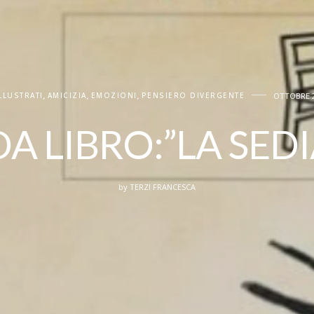
ILLUSTRATI
,
AMICIZIA
,
EMOZIONI
,
PENSIERO DIVERGENTE
OTTOBRE 2
A LIBRO:”LA SEDI
by
TERZI FRANCESCA