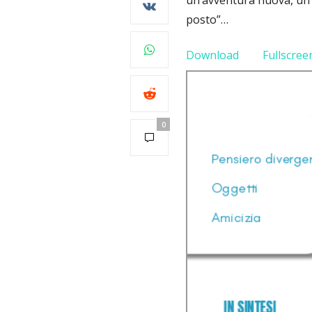
un’avventura nuova, un g
posto”…
Download
Fullscree
0