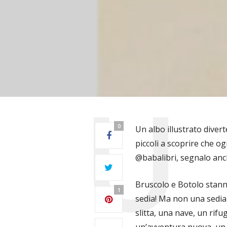
0
Un albo illustrato divert
piccoli a scoprire che o
@babalibri, segnalo anch
Bruscolo e Botolo stann
1
sedia! Ma non una sedia
slitta, una nave, un rifu