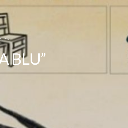
0, 2025
A BLU”