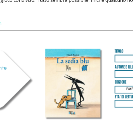
ioco condiviso. Tutto sembra possibile, finché qualcuno non
n