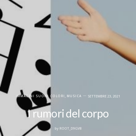
IMMAGINI SUONI COLORI
,
MUSICA
SETTEMBRE 23, 2021
I rumori del corpo
by
ROOT_D9GV8