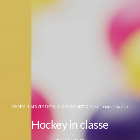
CORPO E MOVIMENTO
,
GIOCAOGGETTO
SETTEMBRE 24, 2021
Hockey in classe
by
ROOT_D9GV8