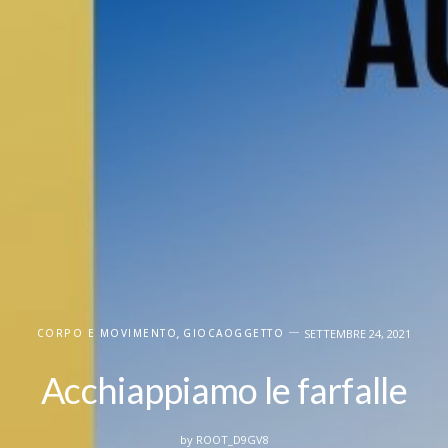
CORPO E MOVIMENTO
,
GIOCAOGGETTO
SETTEMBRE 24, 2021
Acchiappiamo le farfalle
by
ROOT_D9GV8