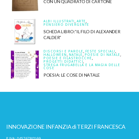
CON UN QUADRATO DI CARTONE
ALBI ILLUSTRATI
,
ARTE
,
PENSIERO DIVERGENTE
SCHEDA LIBRO:”IL FILO DI ALEXANDER
CALDER”
DISCORSI E PAROLE
,
FESTE SPECIALI
,
HALLOWEEN
,
NATALE
,
POESIE DI NATALE
,
POESIE E FILASTROCCHE
,
PROGETTI DIDATTICI
,
STREGA FRUGABELLA E LA MAGIA DELLE
COSE
POESIA: LE COSE DI NATALE
INNOVAZIONE INFANZIA di TERZI FRANCESCA
P.IVA: 04576780169