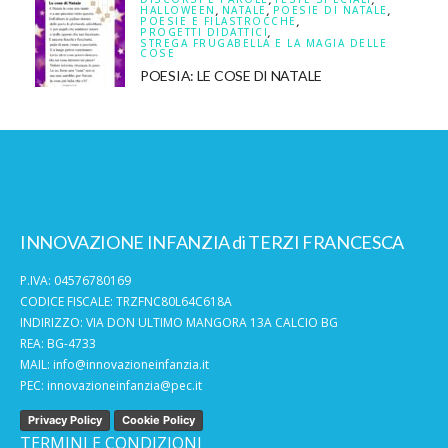
HALLOWEEN
,
NATALE
,
POESIE DI NATALE
,
POESIE E FILASTROCCHE
,
PROGETTI DIDATTICI
,
STREGA FRUGABELLA E LA MAGIA DELLE
COSE
POESIA: LE COSE DI NATALE
INNOVAZIONE INFANZIA di TERZI FRANCESCA
P.IVA: 04576780169
CODICE FISCALE: TRZFNC80L64C618A
INDIRIZZO: VIA DON ULTIMO MANGORA 13A CALCIO BG
REA: BG-4733
MAIL:
info@innovazioneinfanzia.it
PEC:
innovazioneinfanzia@pec.it
Privacy Policy
Cookie Policy
TERMINI E CONDIZIONI