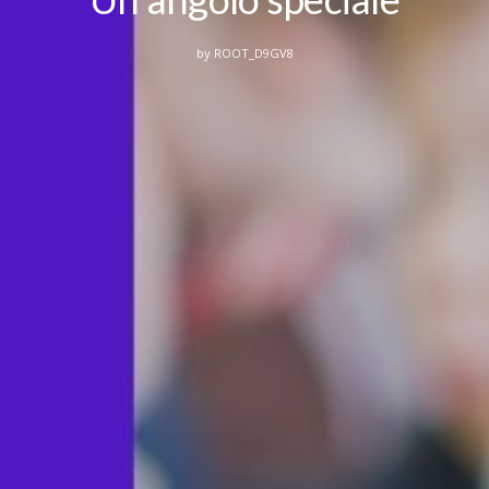
by
ROOT_D9GV8