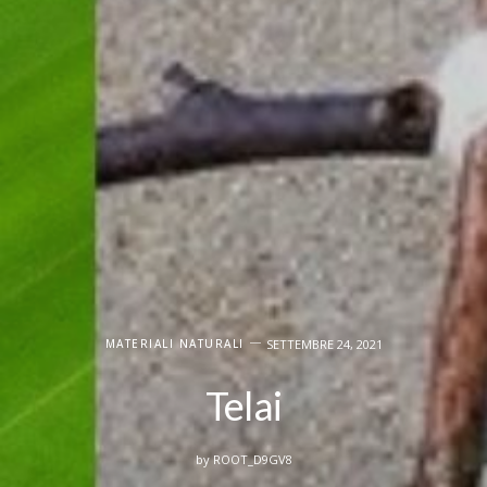
SETTEMBRE 24, 2021
MATERIALI NATURALI
Telai
by
ROOT_D9GV8