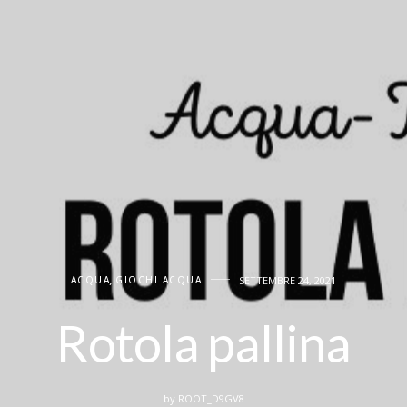
ACQUA
,
GIOCHI ACQUA
SETTEMBRE 24, 2021
Rotola pallina
by
ROOT_D9GV8