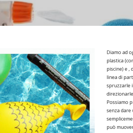
Diamo ad og
plastica (co
piscine) e 
linea di par
spruzzarle 
direzionarle
Possiamo pr
senza dare 
semplicement
può muover