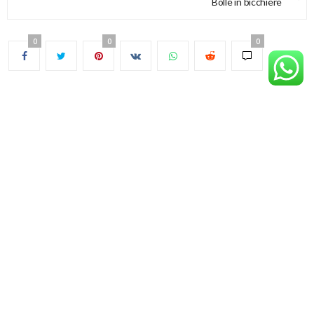
Bolle in bicchiere
0
0
0
INNOVAZIONE INFANZIA di TERZI FRANCESCA
P.IVA: 04576780169