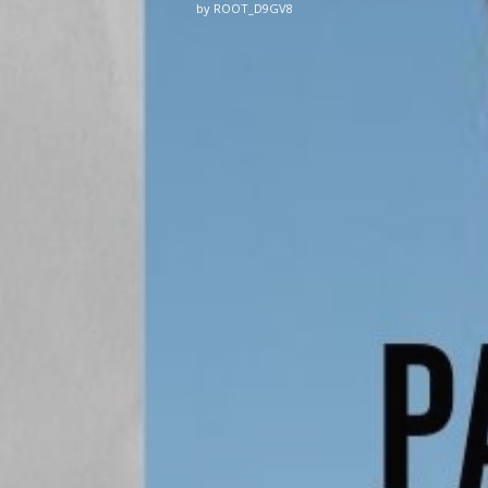
by
ROOT_D9GV8