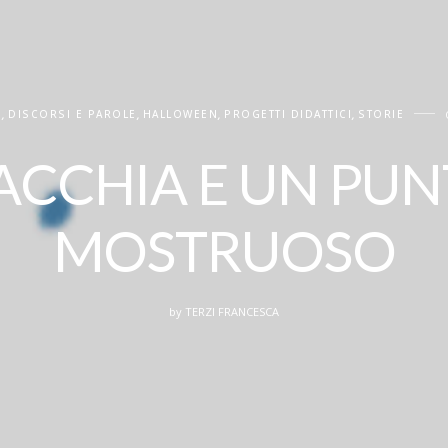
O
,
DISCORSI E PAROLE
,
HALLOWEEN
,
PROGETTI DIDATTICI
,
STORIE
CCHIA E UN PU
MOSTRUOSO
by
TERZI FRANCESCA