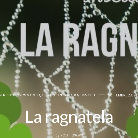
ORPO E MOVIMENTO
,
GIOCHI IN NATURA
,
INSETTI
SETTEMBRE 23, 20
La ragnatela
by
ROOT_D9GV8