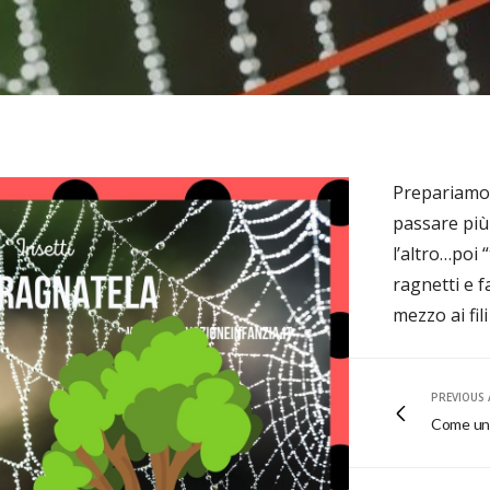
Prepariamo
passare più 
l’altro…poi 
ragnetti e f
mezzo ai fil
PREVIOUS 
Come una