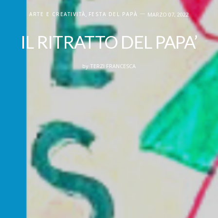
ARTE E CREATIVITÀ
,
FESTA DEL PAPÀ
MARZO 07, 2022
IL RITRATTO DEL PAPA’
by
TERZI FRANCESCA