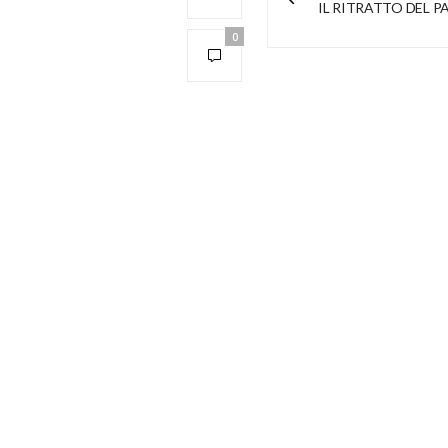
IL RITRATTO DEL PA
0
INNOVAZIONE INFANZIA di TERZI FRANCE
P.IVA: 04576780169
CODICE FISCALE: TRZFNC80L64C618A
INDIRIZZO: VIA DON ULTIMO MANGORA 13A CALCIO BG