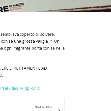
 sembrava coperto di polvere,
a con sè una grossa valigia…” Un
 che ogni migrante porta con sè nella
EDERE DIRETTAMENTE AD
O.
?ref=idea_lv_dp_ov_d
NEXT ARTICLE