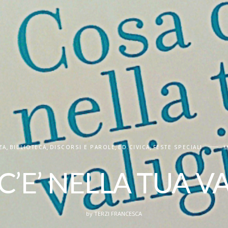
ZA
,
BIBLIOTECA
,
DISCORSI E PAROLE
,
ED.CIVICA
,
FESTE SPECIALI
M
C’E’ NELLA TUA VA
by
TERZI FRANCESCA