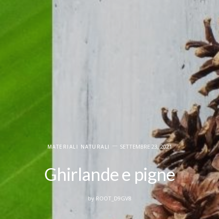
SETTEMBRE 23, 2021
MATERIALI NATURALI
Ghirlande e pigne
by
ROOT_D9GV8