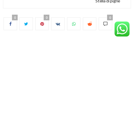
Stella di pigne
0
0
0
INNOVAZIONE INFANZIA di TERZI FRANCESCA
P.IVA: 04576780169