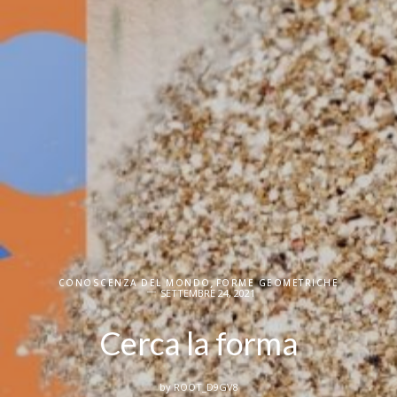
CONOSCENZA DEL MONDO
,
FORME GEOMETRICHE
SETTEMBRE 24, 2021
Cerca la forma
by
ROOT_D9GV8