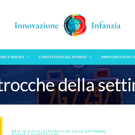
ORSI E PAROLE
CONOSCENZA DEL MONDO
IMMAGINI SUONI 
trocche della set
ARTE IN GIOCO
,
FILASTROCCHE DELLA SETTIMANA
,
POESIE E FILASTROCCHE