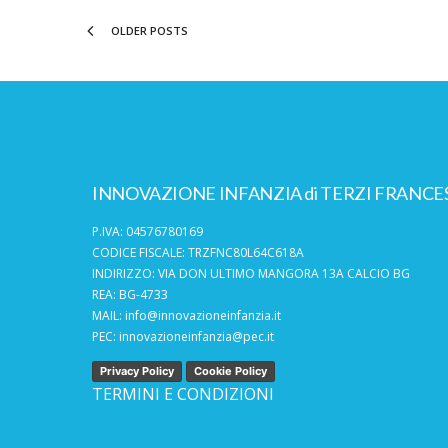
OLDER POSTS
INNOVAZIONE INFANZIA di TERZI FRANCE
P.IVA: 04576780169
CODICE FISCALE: TRZFNC80L64C618A
INDIRIZZO: VIA DON ULTIMO MANGORA 13A CALCIO BG
REA: BG-4733
MAIL:
info@innovazioneinfanzia.it
PEC:
innovazioneinfanzia@pec.it
Privacy Policy
Cookie Policy
TERMINI E CONDIZIONI