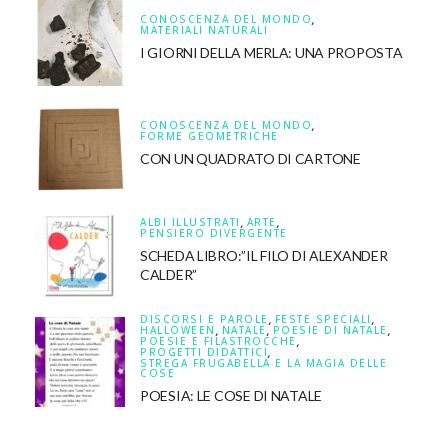
CONOSCENZA DEL MONDO
,
MATERIALI NATURALI
I GIORNI DELLA MERLA: UNA PROPOSTA
CONOSCENZA DEL MONDO
,
FORME GEOMETRICHE
CON UN QUADRATO DI CARTONE
ALBI ILLUSTRATI
,
ARTE
,
PENSIERO DIVERGENTE
SCHEDA LIBRO:”IL FILO DI ALEXANDER
CALDER”
DISCORSI E PAROLE
,
FESTE SPECIALI
,
HALLOWEEN
,
NATALE
,
POESIE DI NATALE
,
POESIE E FILASTROCCHE
,
PROGETTI DIDATTICI
,
STREGA FRUGABELLA E LA MAGIA DELLE
COSE
POESIA: LE COSE DI NATALE