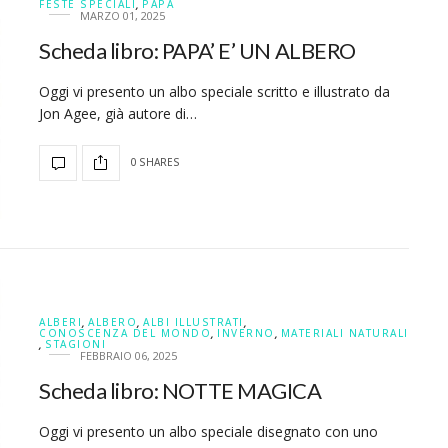
FESTE SPECIALI
,
PAPÀ
MARZO 01, 2025
Scheda libro: PAPA’ E’ UN ALBERO
Oggi vi presento un albo speciale scritto e illustrato da
Jon Agee, già autore di…
0 SHARES
ALBERI
,
ALBERO
,
ALBI ILLUSTRATI
,
CONOSCENZA DEL MONDO
,
INVERNO
,
MATERIALI NATURALI
,
STAGIONI
FEBBRAIO 06, 2025
Scheda libro: NOTTE MAGICA
Oggi vi presento un albo speciale disegnato con uno