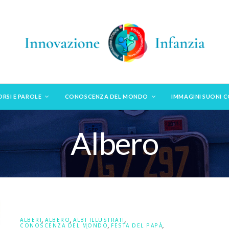
ORSI E PAROLE
CONOSCENZA DEL MONDO
IMMAGINI SUONI 
Albero
ALBERI
,
ALBERO
,
ALBI ILLUSTRATI
,
CONOSCENZA DEL MONDO
,
FESTA DEL PAPÀ
,