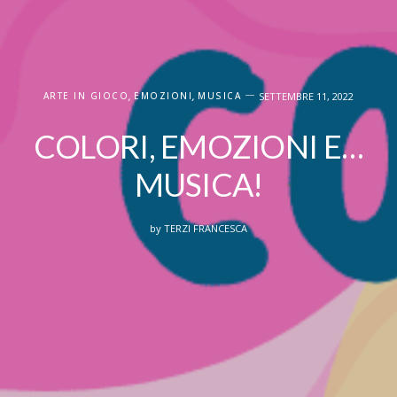
ARTE IN GIOCO
,
EMOZIONI
,
MUSICA
SETTEMBRE 11, 2022
COLORI, EMOZIONI E…
MUSICA!
by
TERZI FRANCESCA