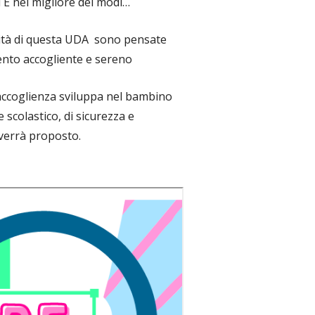
TE nel migliore dei modi…
tività di questa UDA sono pensate
ento accogliente e sereno
ccoglienza sviluppa nel bambino
scolastico, di sicurezza e
 verrà proposto.