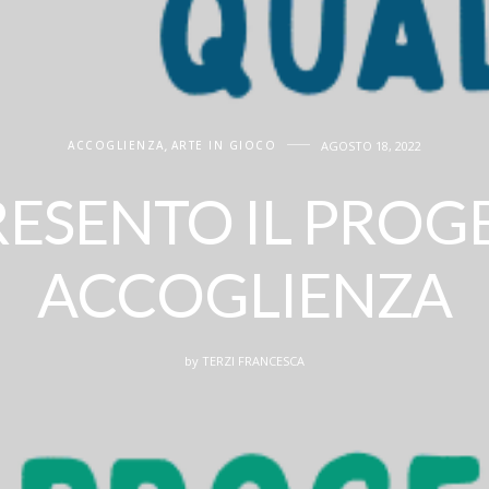
ACCOGLIENZA
,
ARTE IN GIOCO
AGOSTO 18, 2022
PRESENTO IL PROG
ACCOGLIENZA
by
TERZI FRANCESCA