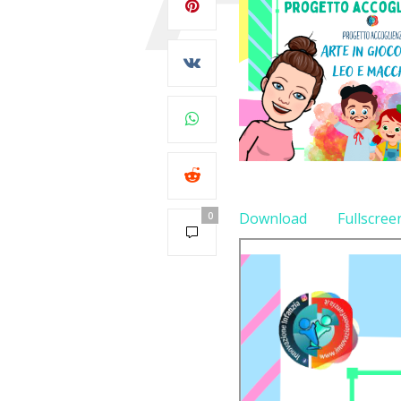
Download
Fullscree
0