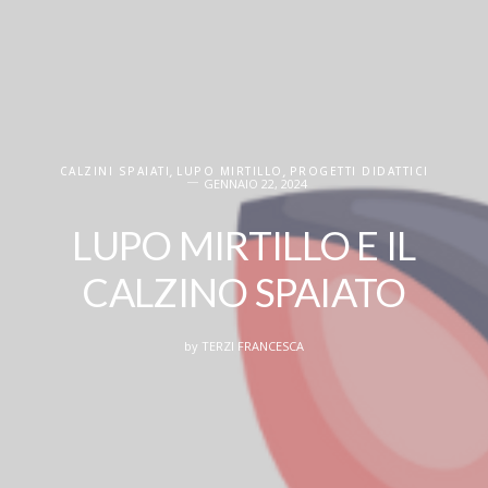
CALZINI SPAIATI
,
LUPO MIRTILLO
,
PROGETTI DIDATTICI
GENNAIO 22, 2024
LUPO MIRTILLO E IL
CALZINO SPAIATO
by
TERZI FRANCESCA