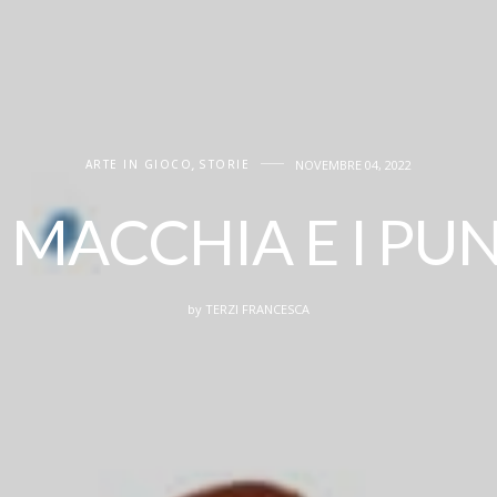
ARTE IN GIOCO
,
STORIE
NOVEMBRE 04, 2022
, MACCHIA E I PUN
by
TERZI FRANCESCA