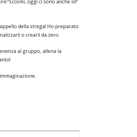
dire:“Eccomi, oggi ci sono anche io!”
il cappello della strega! Ho preparato
nalizzarli o crearli da zero.
rtenenza al gruppo, allena la
anto!
e immaginazione.