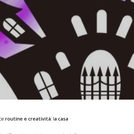
sce
routine e creatività
: l
a casa