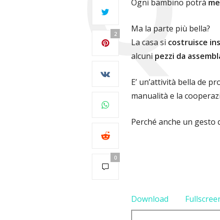
Ogni bambino potrà
met
Ma la parte più bella?
2
La casa si
costruisce in
alcuni
pezzi da assembl
E’ un’attività bella de p
manualità e la cooperazi
Perché anche un gesto q
0
Download
Fullscree