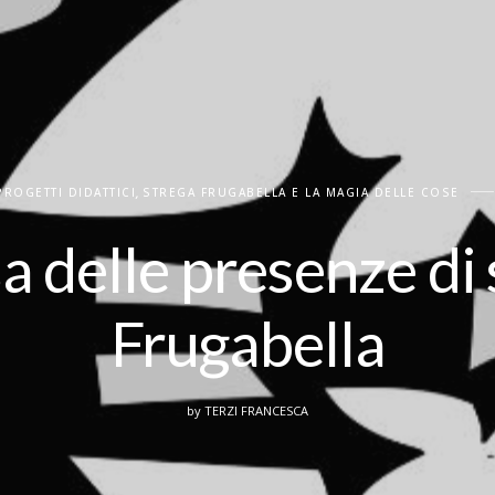
PROGETTI DIDATTICI
,
STREGA FRUGABELLA E LA MAGIA DELLE COSE
a delle presenze di
Frugabella
by
TERZI FRANCESCA