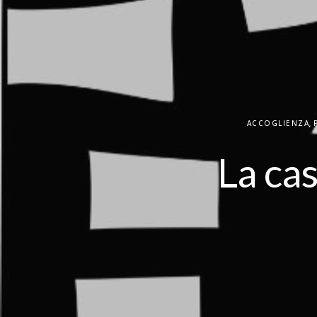
ACCOGLIENZA
,
La cas