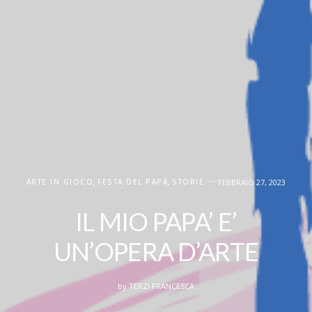
ARTE IN GIOCO
,
FESTA DEL PAPÀ
,
STORIE
FEBBRAIO 27, 2023
IL MIO PAPA’ E’
UN’OPERA D’ARTE
by
TERZI FRANCESCA