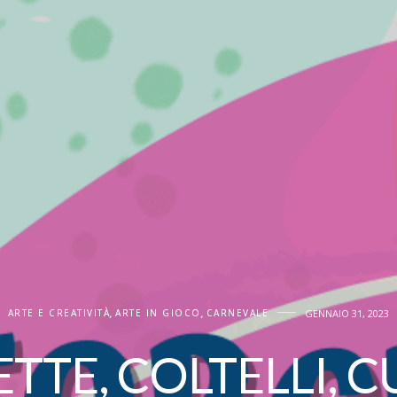
ARTE E CREATIVITÀ
,
ARTE IN GIOCO
,
CARNEVALE
GENNAIO 31, 2023
TTE, COLTELLI, C