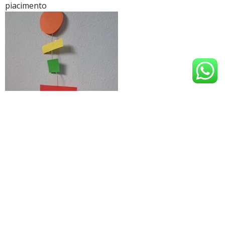
piacimento
Fai ritagliare tante forme geometriche di diverse misure
(magari potresti approfittarne per fare
dei giochi di
seriazione o insiemistica, o semplicemente di
riconoscimento delle forme) poi prepara dei fili di circa 60
cm e chiedi ad ognuno di attaccare le diverse forme. Con i