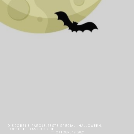
DISCORSI E PAROLE
,
FESTE SPECIALI
,
HALLOWEEN
,
POESIE E FILASTROCCHE
OTTOBRE 19, 2021