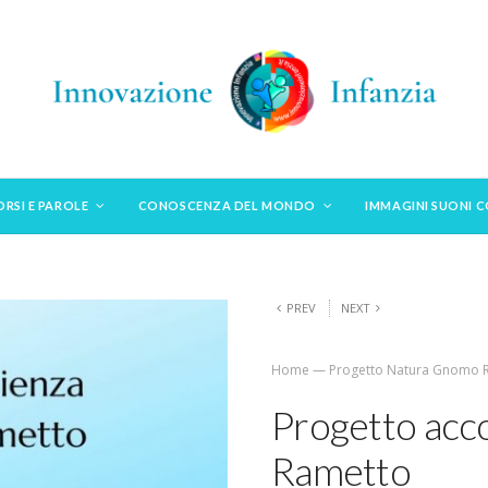
ORSI E PAROLE
CONOSCENZA DEL MONDO
IMMAGINI SUONI 
PREV
NEXT
Home
—
Progetto Natura Gnomo 
Progetto acc
Rametto