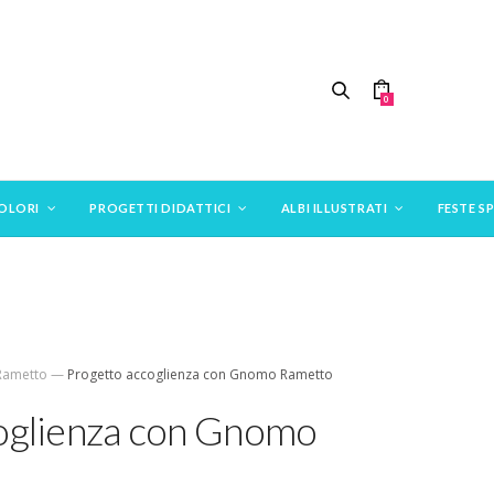
0
COLORI
PROGETTI DIDATTICI
ALBI ILLUSTRATI
FESTE SP
Rametto
—
Progetto accoglienza con Gnomo Rametto
oglienza con Gnomo