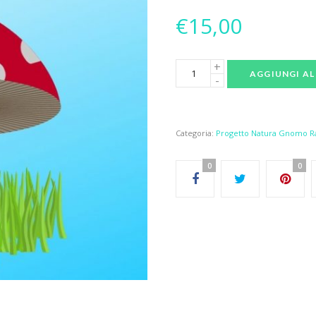
€
15,00
AGGIUNGI AL
Categoria:
Progetto Natura Gnomo R
0
0