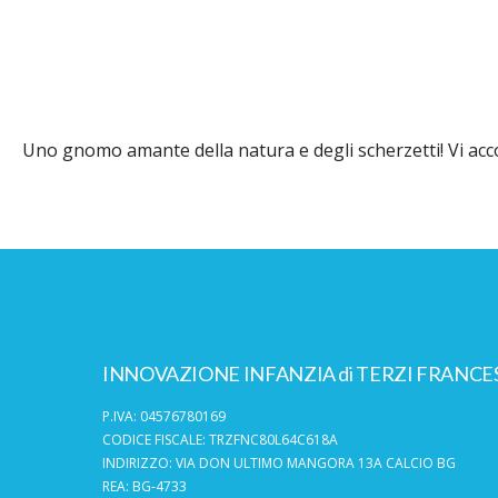
Uno gnomo amante della natura e degli scherzetti! Vi acc
INNOVAZIONE INFANZIA di TERZI FRANCE
P.IVA: 04576780169
CODICE FISCALE: TRZFNC80L64C618A
INDIRIZZO: VIA DON ULTIMO MANGORA 13A CALCIO BG
REA: BG-4733