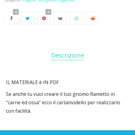
Categoria:
Progetto "uno gnomo in giardino"
0
0
Descrizione
IL MATERIALE è IN PDF
Se anche tu vuoi creare il tuo gnomo Rametto in
“carne ed ossa” ecco il cartamodello per realizzarlo
con facilità.