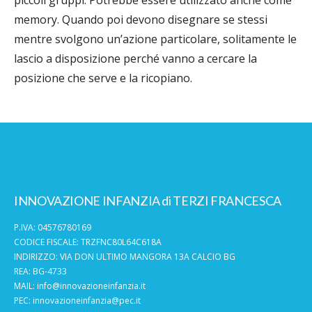
memory. Quando poi devono disegnare se stessi
mentre svolgono un’azione particolare, solitamente le
lascio a disposizione perché vanno a cercare la
posizione che serve e la ricopiano.
INNOVAZIONE INFANZIA di TERZI FRANCESCA
P.IVA: 04576780169
CODICE FISCALE: TRZFNC80L64C618A
INDIRIZZO: VIA DON ULTIMO MANGORA 13A CALCIO BG
REA: BG-4733
MAIL:
info@innovazioneinfanzia.it
PEC:
innovazioneinfanzia@pec.it