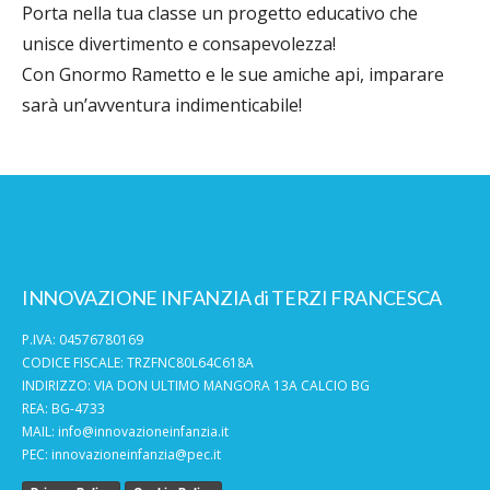
Porta nella tua classe un progetto educativo che
unisce divertimento e consapevolezza!
Con Gnormo Rametto e le sue amiche api, imparare
sarà un’avventura indimenticabile!
INNOVAZIONE INFANZIA di TERZI FRANCESCA
P.IVA: 04576780169
CODICE FISCALE: TRZFNC80L64C618A
INDIRIZZO: VIA DON ULTIMO MANGORA 13A CALCIO BG
REA: BG-4733
MAIL:
info@innovazioneinfanzia.it
PEC:
innovazioneinfanzia@pec.it