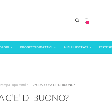
0
COLORI
PROGETTI DIDATTICI
ALBI ILLUSTRATI
FESTE SP
 zampa Lupo Mirtillo
—
7°UDA: COSA C’E’ DI BUONO?
A C’E’ DI BUONO?