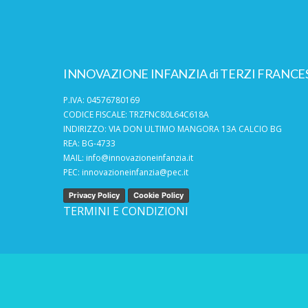
INNOVAZIONE INFANZIA di TERZI FRANCE
P.IVA: 04576780169
CODICE FISCALE: TRZFNC80L64C618A
INDIRIZZO: VIA DON ULTIMO MANGORA 13A CALCIO BG
REA: BG-4733
MAIL:
info@innovazioneinfanzia.it
PEC:
innovazioneinfanzia@pec.it
Privacy Policy
Cookie Policy
TERMINI E CONDIZIONI