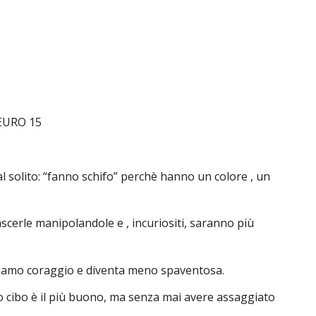
EURO 15
dal solito: “fanno schifo” perchè hanno un colore , un
scerle manipolandole e , incuriositi, saranno più
acciamo coraggio e diventa meno spaventosa.
oro cibo è il più buono, ma senza mai avere assaggiato