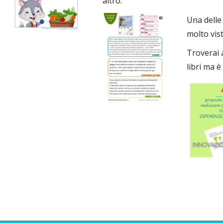
altro.
Una delle 
molto vis
Troverai a
libri ma è