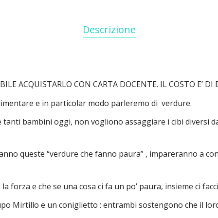
Descrizione
SIBILE ACQUISTARLO CON CARTA DOCENTE. IL COSTO E’ DI 
limentare e in particolar modo parleremo di verdure.
me tanti bambini oggi, non vogliono assaggiare i cibi diversi 
iranno queste “verdure che fanno paura” , impareranno a con
 la forza e che se una cosa ci fa un po’ paura, insieme ci f
lupo Mirtillo e un coniglietto : entrambi sostengono che il l