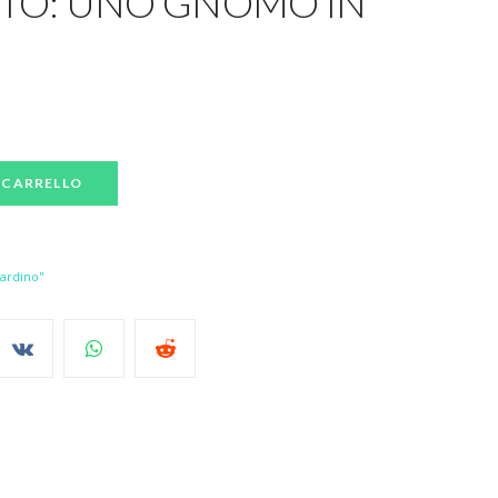
NTO: UNO GNOMO IN
 CARRELLO
iardino"