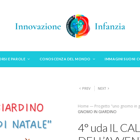
ORSI E PAROLE
CONOSCENZA DEL MONDO
IMMAGINI SUONI 
PREV
NEXT
Home
—
Progetto "uno gnomo in g
GNOMO IN GIARDINO
4° uda IL C