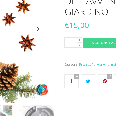
DELL’AVVE
GIARDINO
€
15,00
AGGIUNGI AL
Categoria:
Progetto "uno gnomo in g
0
0