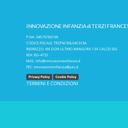
INNOVAZIONE INFANZIA di TERZI FRANCE
P.IVA: 04576780169
CODICE FISCALE: TRZFNC80L64C618A
INDIRIZZO: VIA DON ULTIMO MANGORA 13A CALCIO BG
REA: BG-4733
MAIL:
info@innovazioneinfanzia.it
PEC:
innovazioneinfanzia@pec.it
Privacy Policy
Cookie Policy
TERMINI E CONDIZIONI