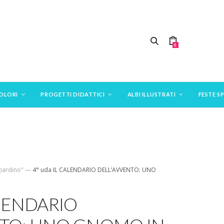
0
COLORI
PROGETTI DIDATTICI
ALBI ILLUSTRATI
FESTE SP
iardino"
—
4° uda IL CALENDARIO DELL’AVVENTO: UNO
ALENDARIO