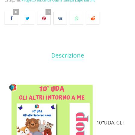
Categoria:
Progetto ed.Civica Qua la zampa Lupo Mirtillo
0
0
Descrizione
10°UDA: GLI