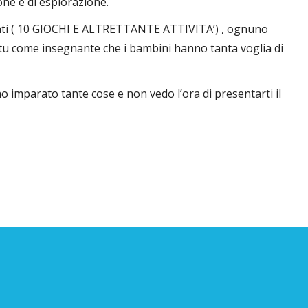
one e di esplorazione.
rati ( 10 GIOCHI E ALTRETTANTE ATTIVITA’) , ognuno
a tu come insegnante che i bambini hanno tanta voglia di
 ho imparato tante cose
e non vedo l’ora di presentarti il