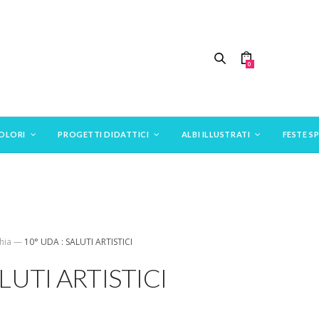
0
COLORI
PROGETTI DIDATTICI
ALBI ILLUSTRATI
FESTE SP
ia​
—
10° UDA : SALUTI ARTISTICI
ALUTI ARTISTICI