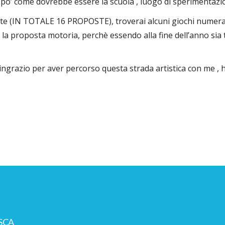
 po’ come dovrebbe essere la scuola , luogo di sperimentazi
arte (IN TOTALE 16 PROPOSTE), troverai alcuni giochi nume
po la proposta motoria, perchè essendo alla fine dell’anno si
ingrazio per aver percorso questa strada artistica con me ,
SCA