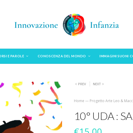
ORSI E PAROLE
CONOSCENZA DEL MONDO
IMMAGINI SUONI 
PREV
NEXT
Home
—
Progetto Arte Leo & Macch
10° UDA : S
€
15,00