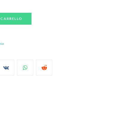
 CARRELLO
ia​