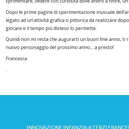
sprimentare, vedere con curiosità dove andrò a finire, un
Dopo le prime pagine di sperimentazione inusuale dell’
legato ad un’attività grafica o pittorica da realizzare do
giocare e il tempo più disteso lo permette.
Quindi non mi resta che augurarti un buon fine anno, ti r
nuovo personaggio del prossimo anno… a presto!
Francesca
.
INNOVAZIONE INFANZIA di TERZI FRANCE